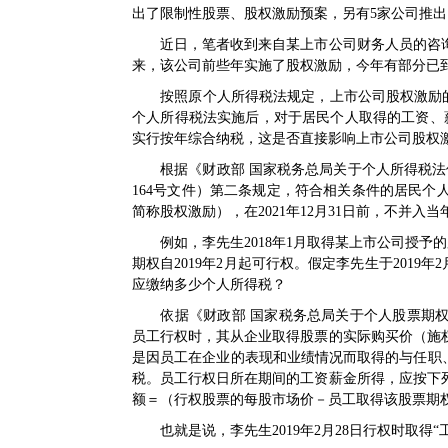
出了限制性股票、股权激励预案，另有5家公司推出
近日，笔者收到来自某上市公司财务人员的咨询
来，该公司前些年实施了股权激励，今年有部分已
按照
原个人所得税法
规定，上市公司股权激励的
个人所得税法
实施后，对于居民个人取得的工资、薪
实行按年综合纳税，这是否直接影响上市公司股权
根据《
财政部 国家税务总局关于个人所得税
164号文
件）第二条规定，符合相关条件的居民个
简称股权激励），在2021年12月31日前，不并
例如，李先生2018年1月取得某上市公司授予的股票
期权自2019年2月起可行权。假定李先生于2019年
应缴纳多少个人所得税？
依据《
财政部 国家税务总局关于个人股票期
员工行权时，其从企业取得股票的实际购买价（施
是因员工在企业的表现和业绩情况而取得的与任职
税。员工行权日所在期间的工资薪金所得，应按下
额＝（行权股票的每股市场价－员工取得该股票期
也就是说，李先生2019年2月28日行权时取得“工资