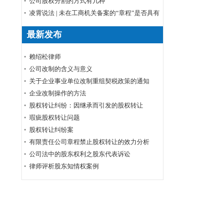
序
公司股权分割的方式有几种
凌霄说法 | 未在工商机关备案的“章程”是否具有
公司章程的效力？
最新发布
赖绍松律师
公司改制的含义与意义
关于企业事业单位改制重组契税政策的通知
企业改制操作的方法
股权转让纠纷：因继承而引发的股权转让
瑕疵股权转让问题
股权转让纠纷案
有限责任公司章程禁止股权转让的效力分析
公司法中的股东权利之股东代表诉讼
律师评析股东知情权案例