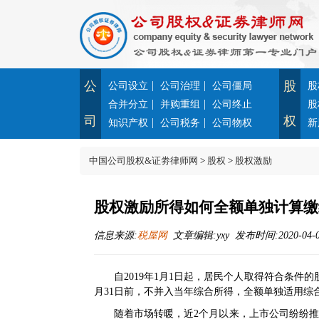
公
|
|
股
公司设立
公司治理
公司僵局
股
|
|
合并分立
并购重组
公司终止
股
司
权
|
|
知识产权
公司税务
公司物权
新
中国公司股权&证劵律师网
>
股权
>
股权激励
股权激励所得如何全额单独计算缴
信息来源:
税屋网
文章编辑:yxy 发布时间:2020-04-08
自2019年1月1日起，居民个人取得符合条
月31日前，不并入当年综合所得，全额单独适用综
随着市场转暖，近2个月以来，上市公司纷纷推出