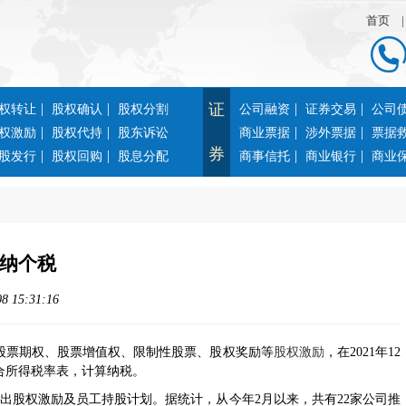
首页
|
|
证
|
|
权转让
股权确认
股权分割
公司融资
证券交易
公司
|
|
|
|
权激励
股权代持
股东诉讼
商业票据
涉外票据
票据
券
|
|
|
|
股发行
股权回购
股息分配
商事信托
商业银行
商业
纳个税
 15:31:16
件的股票期权、股票增值权、限制性股票、股权奖励等
股权激励
，在2021年12
合所得税率表，计算纳税。
股权激励及员工持股计划。据统计，从今年2月以来，共有22家公司推