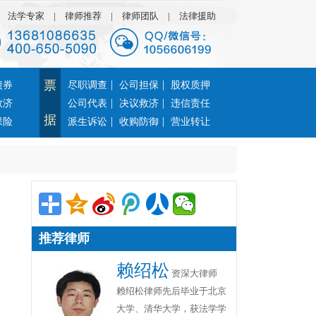
|
法学专家
|
律师推荐
|
律师团队
|
法律援助
票
|
|
债券
尽职调查
公司担保
股权质押
|
|
救济
公司代表
决议救济
违信责任
据
|
|
保险
派生诉讼
收购防御
营业转让
推荐律师
赖绍松
资深大律师
赖绍松律师先后毕业于北京
大学、清华大学，获法学学