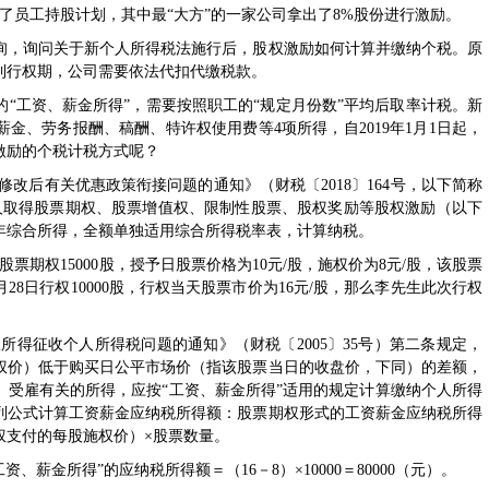
了员工持股计划，其中最“大方”的一家公司拿出了8%股份进行激励。
，询问关于新个人所得税法施行后，股权激励如何计算并缴纳个税。原
到行权期，公司需要依法代扣代缴税款。
“工资、薪金所得”，需要按照职工的“规定月份数”平均后取率计税。
新
金、劳务报酬、稿酬、特许权使用费等4项所得，自2019年1月1日起，
激励的个税计税方式呢？
法修改后有关优惠政策衔接问题的通知
》（
财税〔2018〕164号
，以下简称
人取得股票期权、股票增值权、限制性股票、股权奖励等股权激励（以下
入当年综合所得，全额单独适用综合所得税率表，计算纳税。
期权15000股，授予日股票价格为10元/股，施权价为8元/股，该股票
2月28日行权10000股，行权当天股票市价为16元/股，那么李先生此次行权
权所得征收个人所得税问题的通知
》（
财税〔2005〕35号
）第二条规定，
权价）低于购买日公平市场价（指该股票当日的收盘价，下同）的差额，
、受雇有关的所得，应按“工资、薪金所得”适用的规定计算缴纳个人所得
列公式计算工资薪金应纳税所得额：股票期权形式的工资薪金应纳税所得
权支付的每股施权价）×股票数量。
、薪金所得”的应纳税所得额＝（16－8）×10000＝80000（元）。