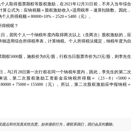
民个人取得股票期权等股权激励，在2021年12月31日前，不并入当年综合
计算公式为：应纳税额＝股权激励收入×适用税率－速算扣除数。因此，
得税额＝80000×10%－2520＝5480（元）。
所得税呢？
12月31日，居民个人一个纳税年度内取得两次以上（含两次）股权激励的，应
单独适用综合所得税率表，计算纳税。个人所得税法规定，纳税年度为自
期权5000股，施权价为8元/股，行权当日股票市价为23元/股，则李先生
1日，与2月28日第一次行权在同一个纳税年度内，因此，李先生的第二次
，第二次股权激励工资薪金应纳税所得额＝（23－8）×5000＝
0000＋75000＝155000（元）。所以，第二次股权激励应申报纳税＝
其观点和对其真实性负责。如有侵权行为，请联系我们，我们会及时删除。