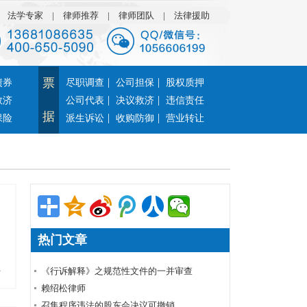
|
法学专家
|
律师推荐
|
律师团队
|
法律援助
票
|
|
债券
尽职调查
公司担保
股权质押
|
|
救济
公司代表
决议救济
违信责任
据
|
|
保险
派生诉讼
收购防御
营业转让
热门文章
多
《行诉解释》之规范性文件的一并审查
赖绍松律师
召集程序违法的股东会决议可撤销