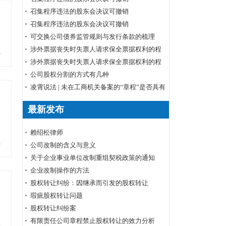
召集程序违法的股东会决议可撤销
召集程序违法的股东会决议可撤销
可交换公司债券监管规则与发行条款的梳理
涉外票据丧失时失票人请求保全票据权利的程
多
序
涉外票据丧失时失票人请求保全票据权利的程
序
公司股权分割的方式有几种
凌霄说法 | 未在工商机关备案的“章程”是否具有
公司章程的效力？
最新发布
赖绍松律师
多
公司改制的含义与意义
关于企业事业单位改制重组契税政策的通知
企业改制操作的方法
股权转让纠纷：因继承而引发的股权转让
瑕疵股权转让问题
股权转让纠纷案
有限责任公司章程禁止股权转让的效力分析
多