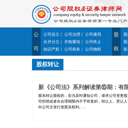
公
|
|
股
公司设立
公司治理
公司僵局
股
|
|
合并分立
并购重组
公司终止
股
司
权
|
|
知识产权
公司税务
公司物权
新
股权转让
新《公司法》系列解读第⑮期：有
股东转让股权的，应当及时通知公司，请求公司变更股
司拒绝或者在合理期限内不予答复的，转让人、受让人
向公司主张行使股东权利。...