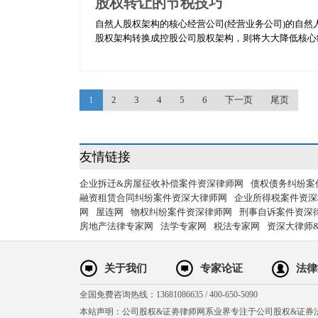
股权转让的节税技巧
自然人股权架构的核心经营公司(经营业务公司)的自然
股权架构转换成控股公司股权架构，则将大大降低核心经
1
2
3
4
5
6
下一页
尾页
友情链接
企业拆迁&房屋征收补偿案件资深律师网
债权债务纠纷案
融资租赁合同纠纷案件资深大律师网
企业所得税案件资深
网
屋连网
物权纠纷案件资深律师网
刑事自诉案件资深
房地产法律专家网
法学专家网
税法专家网
资深大律师
关于我们
专家论证
法律
全国免费咨询热线：13681086635 / 400-650-5090
本站声明：公司股权&证劵律师网系业界专注于公司股权&证券