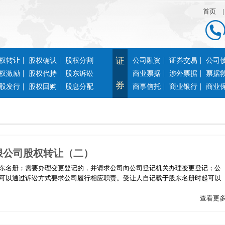
首页
|
|
证
|
|
权转让
股权确认
股权分割
公司融资
证券交易
公司
|
|
|
|
权激励
股权代持
股东诉讼
商业票据
涉外票据
票据
券
|
|
|
|
股发行
股权回购
股息分配
商事信托
商业银行
商业
限公司股权转让（二）
东名册；需要办理变更登记的，并请求公司向公司登记机关办理变更登记；公
可以通过诉讼方式要求公司履行相应职责。受让人自记载于股东名册时起可以
查看更