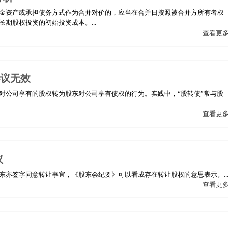
金资产或承担债务方式作为合并对价的，应当在合并日按照被合并方所有者权
期股权投资的初始投资成本。...
查看更
协议无效
对公司享有的股权转为股东对公司享有债权的行为。实践中，“股转债”常与股
查看更
议
亦签字同意转让事宜，《股东会纪要》可以看成存在转让股权的意思表示。..
查看更