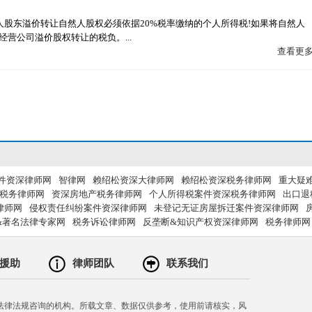
人股东溢价转让自然人股权必须依据20%税率缴纳的个人所得税!如果将自然人
营公司溢价股权转让的税负。...
查看更
件资深律师网
智律网
赖绍松资深大律师网
赖绍松资深税务律师网
重大疑
税务律师网
资深房地产税务律师网
个人所得税案件资深税务律师网
出口退
律师网
侵权责任纠纷案件资深律师网
未登记无证房屋拆迁案件资深律师网
&著名法律专家网
税务诉讼律师网
反垄断&知识产权资深律师网
税务律师网
援助
律师团队
联系我们
法律法规咨询的机构。所载文章、数据仅供参考，使用前请核实，风