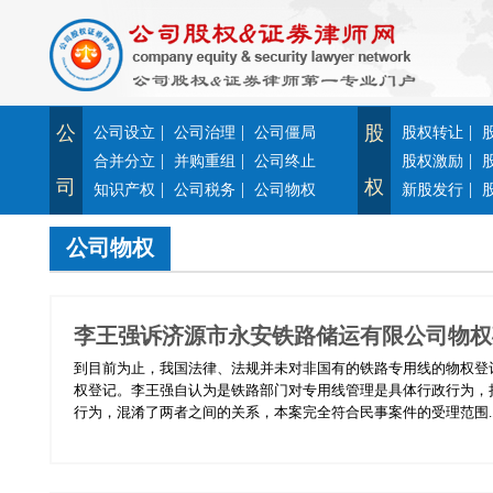
公
|
|
股
|
公司设立
公司治理
公司僵局
股权转让
|
|
|
合并分立
并购重组
公司终止
股权激励
司
权
|
|
|
知识产权
公司税务
公司物权
新股发行
公司物权
李王强诉济源市永安铁路储运有限公司物权
到目前为止，我国法律、法规并未对非国有的铁路专用线的物权登
权登记。李王强自认为是铁路部门对专用线管理是具体行政行为，
行为，混淆了两者之间的关系，本案完全符合民事案件的受理范围..