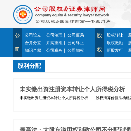
公
|
|
股
|
公司设立
公司治理
公司僵局
股权转让
|
|
|
合并分立
并购重组
公司终止
股权激励
司
权
|
|
|
知识产权
公司税务
公司物权
新股发行
股利分配
未实缴出资注册资本转让个人所得税分析—
未实缴出资注册资本转让个人所得税分析——股权清算价值法构建及应
最高法：大股东滥用权利致公司不分配利润