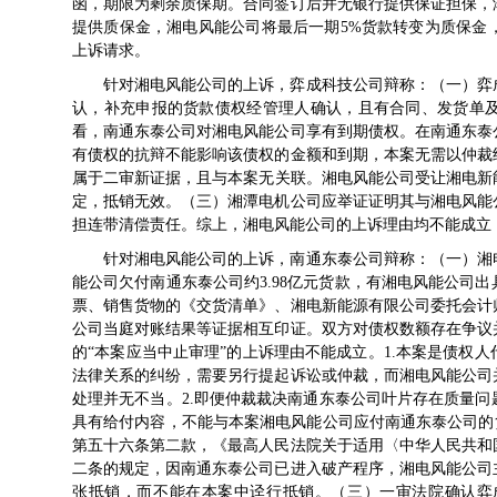
函，期限为剩余质保期。合同签订后并无银行提供保证担保，
提供质保金，湘电风能公司将最后一期5%货款转变为质保金
上诉请求。
针对湘电风能公司的上诉，弈成科技公司辩称：（一）弈
认，补充申报的货款债权经管理人确认，且有合同、发货单
看，南通东泰公司对湘电风能公司享有到期债权。在南通东泰
有债权的抗辩不能影响该债权的金额和到期，本案无需以仲裁
属于二审新证据，且与本案无关联。湘电风能公司受让湘电新能
定，抵销无效。（三）湘潭电机公司应举证证明其与湘电风能
担连带清偿责任。综上，湘电风能公司的上诉理由均不能成立
针对湘电风能公司的上诉，南通东泰公司辩称：（一）湘
能公司欠付南通东泰公司约3.98亿元货款，有湘电风能公司
票、销售货物的《交货清单》、湘电新能源有限公司委托会计
公司当庭对账结果等证据相互印证。双方对债权数额存在争议
的“本案应当中止审理”的上诉理由不能成立。1.本案是债权
法律关系的纠纷，需要另行提起诉讼或仲裁，而湘电风能公司
处理并无不当。2.即便仲裁裁决南通东泰公司叶片存在质量
具有给付内容，不能与本案湘电风能公司应付南通东泰公司的
第五十六条第二款，《最高人民法院关于适用〈中华人民共和
二条的规定，因南通东泰公司已进入破产程序，湘电风能公司
张抵销，而不能在本案中迳行抵销。（三）一审法院确认弈