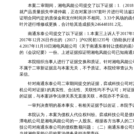
本案二审期间，湘电风能公司提交了以下证据：1.（201
就产品质量损失申请仲裁，正在对案涉197套叶片进行司法鉴
证明合同约定的质保金和支付时间并不相同。3.33个风场的
叶片进行维修或更换，合计给其造成损失246448181.2元。
南通东泰公司提交了以下证据：1.本案三上诉人于2017年
2017年12月26日作出的（2017）沪02民初1235号《协助执
4.2017年11月10日湘电风能公司《关于南通东泰转让债权的函
的《会议纪要》一份。上述证据拟证明湘电风能公司已知南通
本院组织当事人进行了证据交换和质证。针对湘电风能公
不属于二审新证据且与本案无关，不予质证。本院经审查认为
采信。
针对南通东泰公司二审期间提交的证据，弈成科技公司对
机公司对证据1的真实性、合法性、关联性均不予认可；对证据
的证据，与本案诉争法律关系无直接关联，本院亦不予采信。
一审判决查明的基本事实，有相关证据予以佐证，本院予
本院认为，本案为债权人代位权纠纷。弈成科技公司是债
潭电机公司是湘电风能公司的一人股东。根据各方当事人的二
技公司对南通东泰公司的债权数额问题；（二）南通东泰公司
当就湘电风能公司的案涉债务承担连带责任。