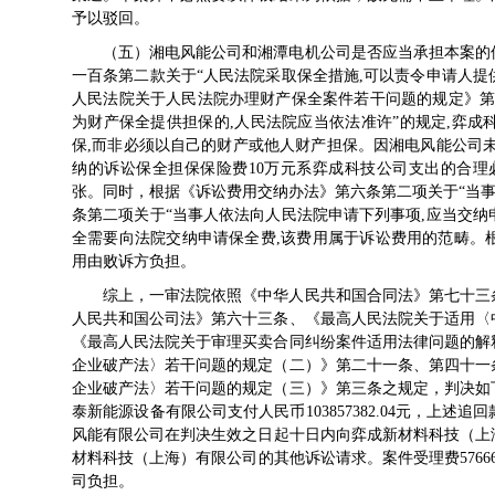
予以驳回。
（五）湘电风能公司和湘潭电机公司是否应当承担本案的
一百条第二款关于“人民法院采取保全措施,可以责令申请人提
人民法院关于人民法院办理财产保全案件若干问题的规定》第
为财产保全提供担保的,人民法院应当依法准许”的规定,弈
保,而非必须以自己的财产或他人财产担保。因湘电风能公司
纳的诉讼保全担保保险费10万元系弈成科技公司支出的合理
张。同时，根据《诉讼费用交纳办法》第六条第二项关于“当事
条第二项关于“当事人依法向人民法院申请下列事项,应当交纳
全需要向法院交纳申请保全费,该费用属于诉讼费用的范畴。
用由败诉方负担。
综上，一审法院依照《中华人民共和国合同法》第七十三
人民共和国公司法》第六十三条、《最高人民法院关于适用〈
《最高人民法院关于审理买卖合同纠纷案件适用法律问题的解
企业破产法〉若干问题的规定（二）》第二十一条、第四十一
企业破产法〉若干问题的规定（三）》第三条之规定，判决如
泰新能源设备有限公司支付人民币103857382.04元，上
风能有限公司在判决生效之日起十日内向弈成新材料科技（上海
材料科技（上海）有限公司的其他诉讼请求。案件受理费576664
司负担。