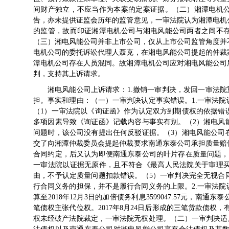
间财产独立，不应当作为本案的定案证据。（二）湘潭电机
告，亦未提供证监会历年的监管意见，一审法院认为湘潭电机
的监管，故而印证湘潭电机公司与湘电风能公司两者之间不
（三）湘电风能公司并非上市公司，仅从上市公司监管角度并
电机公司的委托诉讼代理人聂克，在湘电风能公司提起的仲裁
潭电机公司存在人员混同。故湘潭电机公司应对湘电风能公司
判，支持其上诉请求。
湘电风能公司上诉请求：1.撤销一审判决，发回一审法院
担。事实和理由：（一）一审判决认定事实错误。1.一审法
（1）一审法院以《询证函》作为认定双方到期债权的依据错
多项因素导致《询证函》记载内容与事实有别。（2）湘电风
问题时，该公司没有提出任何反驳证据。（3）湘电风能公司
交了向湘潭仲裁委员会提起仲裁要求南通东泰公司承担质量赔
合同约定，后又认为即便南通东泰公司的叶片存在质量问题，
一审法院以证据无原件，且不符合《最高人民法院关于审理
由，不予认定质量问题扣款错误。（5）一审判决完全无视合
行合同义务的担保，并不是履行合同义务的上限。2.一审法
算至2018年12月3日的加倍债务利息3599047.57元，
笔债权主张代位权。2017年8月24日后形成的三笔货款债权
权未经破产法院裁定，一审法院无权处理。（二）一审判决适