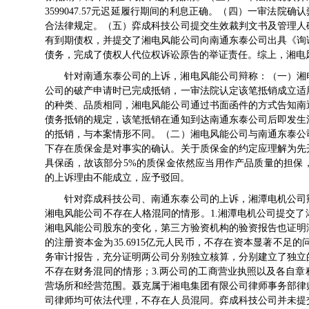
3599047.57元迟延履行期间的利息正确。（四）一审法院确认
合法律规定。（五）弈成科技公司提交生效裁判文书及管理人
有到期债权，并提交了湘电风能公司向南通东泰公司出具《询
债务，完成了债权人代位权诉讼原告的举证责任。综上，湘电
针对南通东泰公司的上诉，湘电风能公司辩称：（一）湘电
公司的破产申请时已完成抵销，一审法院认定该笔抵销成立适
的种类、品质相同，湘电风能公司通过书面函件的方式告知南
债务抵销的规定，该笔抵销在通知到达南通东泰公司后即发生
的抵销，与本案情形不同。（二）湘电风能公司与南通东泰公
下存在质保金是对事实的确认。关于质保金的约定应理解为先
具保函，故该部分5%的质保金依然应当用作产品质量的担保
的上诉理由不能成立，应予驳回。
针对弈成科技公司、南通东泰公司的上诉，湘潭电机公司
湘电风能公司不存在人格混同的情形。1.湘潭电机公司提交
湘电风能公司股东的变化，第三方验资机构的验资报告也证明
的注册资本金为35.6915亿元人民币，不存在资本显著不足的问
务审计报告，充分证明两公司分别独立核算，分别建立了独立
不存在财务混同的情形；3.两公司的工商营业执照以及各自
营场所和经营范围。聂克属于湘电集团有限公司律师事务部律
司律师均可依法代理，不存在人员混同。弈成科技公司并未提