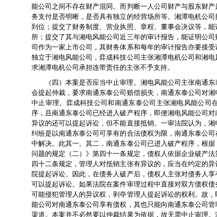
能公司之间不存在财产混同。而判断一人公司财产与股东财产
务支付是否明晰，是否具有独立的经营场所等。湘潭电机公司
到位；提交了财务制度、营业执照、章程、董事会决议等，能
所；提交了其与湘电风能公司近三年的审计报告，能证明公司
司作为一家上市公司，其财务体系和每年的审计报告亦要接受
独立于湘电风能公司，弈成科技公司主张湘潭电机公司和湘电
求湘潭电机公司承担连带责任的主张不予支持。
（四）本案是否应当中止审理。湘电风能公司主张南通东
会提起仲裁，要求南通东泰公司赔偿损失，南通东泰公司对湘
中止审理。弈成科技公司和南通东泰公司主张湘电风能公司
序，且南通东泰公司已经进入破产程序，即便湘电风能公司对
异议的还可以提起诉讼，但不能直接抵销。一审法院认为，湘
纠纷是以南通东泰公司可享有的合法债权为限，南通东泰公司
中解决。此其一。其二，南通东泰公司已进入破产程序，根据
问题的规定（二）》第四十一条规定，债权人依据企业破产法
四十二条规定，管理人对抵销主张有异议的，应当在约定的异
院提起诉讼。因此，在债务人破产后，债权人主张对债务人享
可以提起诉讼。如果法院在案件审理过程中直接对双方债权债
可能侵犯管理人的异议权，剥夺管理人提起诉讼的权利。故，
能公司对南通东泰公司享有债权，其也只能向南通东泰公司管
渠道。本案并不必然要以仲裁结果为依据，故无需中止审理。