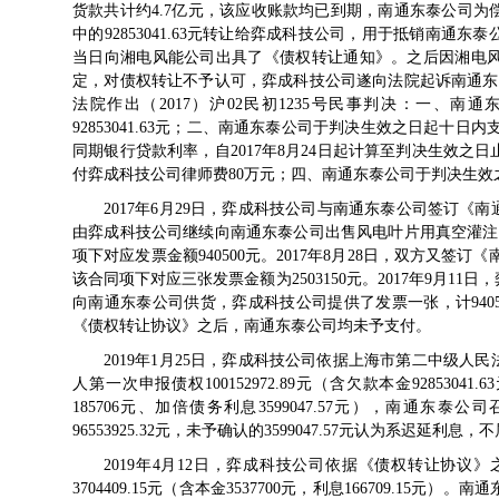
货款共计约4.7亿元，该应收账款均已到期，南通东泰公司
中的92853041.63元转让给弈成科技公司，用于抵销南
当日向湘电风能公司出具了《债权转让通知》。之后因湘电
定，对债权转让不予认可，弈成科技公司遂向法院起诉南通东泰
法院作出（2017）沪02民初1235号民事判决：一、
92853041.63元；二、南通东泰公司于判决生效之日起十日内
同期银行贷款利率，自2017年8月24日起计算至判决生效
付弈成科技公司律师费80万元；四、南通东泰公司于判决生
2017年6月29日，弈成科技公司与南通东泰公司签订《南
由弈成科技公司继续向南通东泰公司出售风电叶片用真空灌注环
项下对应发票金额940500元。2017年8月28日，双方又签订
该合同项下对应三张发票金额为2503150元。2017年9月
向南通东泰公司供货，弈成科技公司提供了发票一张，计9405
《债权转让协议》之后，南通东泰公司均未予支付。
2019年1月25日，弈成科技公司依据上海市第二中级人民法
人第一次申报债权100152972.89元（含欠款本金92853041.
185706元、加倍债务利息3599047.57元），南通
96553925.32元，未予确认的3599047.57元认为系迟延利息
2019年4月12日，弈成科技公司依据《债权转让协
3704409.15元（含本金3537700元，利息166709.15