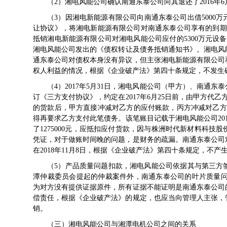
（2）湘电风能公司确认南通东泰公司向其退还了2016年6月
（3）因湘电新能源有限公司向南通东泰公司出借5000
让协议》，将湘电新能源有限公司对南通东泰公司享有的到期债
抵销湘电新能源有限公司对湘电风能公司应付的5300万元设备
湘电风能公司发出的《债权转让及债务抵销通知书》。湘电风能
通东泰公司对债权本身没有异议，但主张湘电新能源有限公司
权人利益的情况，根据《企业破产法》第四十条规定，不发生
（4）2017年5月31日，湘电风能公司（甲方）、南通
订《三方支付协议》，约定在2017年6月25日前，由甲方代乙
的货款后，甲方直接冲减对乙方的应付账款，丙方冲减对乙方的
得再要求乙方支付此笔债务。该笔账目记载于湘电风能公司20
了1275000元，应抵扣应付货款，因与株洲时代新材料科
凭证，对于做账时间晚的问题，是财务的疏漏。南通东泰公司
在2018年11月8日，根据《企业破产法》第四十条规定，不
（5）产品质量问题扣款，湘电风能公司依据其与第三方
潭仲裁委员会提起的仲裁案件外，南通东泰公司的叶片质量问题给
为对方没有提供证据原件，所有证据不能证明是南通东泰公司
偿责任，根据《企业破产法》的规定，也应当向管理人主张，
销。
（三）湘电风能公司与湘潭电机公司之间的关系