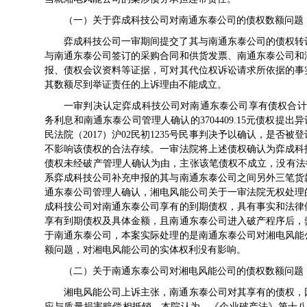
（一）关于弈成科技公司对南通东泰公司的债权数额问题
弈成科技公司一审期间提交了其与南通东泰公司的债权转让协
与南通东泰公司签订的采购合同和供货发票、南通东泰公司和
报、债权会议资料等证据，可对其代位权诉讼请求所依据的事
其数额尽到举证责任的上诉理由不能成立。
一审判决认定弈成科技公司对南通东泰公司享有债权合计10385
务利息和南通东泰公司管理人确认的3704409.15元债权提出异
民法院（2017）沪02民初1235号民事判决予以确认，是
不影响该债权的合法存续。一审法院将上述债权确认为弈成科
债权未经破产管理人确认为由，主张该笔债权不成立，没有法律依
系弈成科技公司补充申报的其与南通东泰公司之间另外三笔货
通东泰公司管理人确认，湘电风能公司关于一审法院无权处理
成科技公司对南通东泰公司享有的到期债权，具有事实和法律
享有到期债权及具体金额，且南通东泰公司进入破产程序后，
于南通东泰公司，本案实际处理的是南通东泰公司对湘电风能
额问题，对湘电风能公司的实体权利没有影响。
（二）关于南通东泰公司对湘电风能公司的债权数额问题
湘电风能公司上诉主张，南通东泰公司对其享有的债权，
应与质量损害赔偿相抵销。本院认为，《企业破产法》第十八