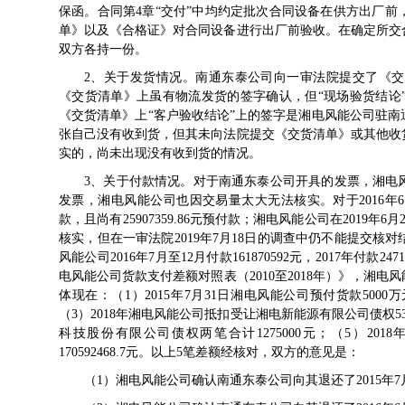
保函。合同第4章“交付”中均约定批次合同设备在供方出厂
单》以及《合格证》对合同设备进行出厂前验收。在确定所交
双方各持一份。
2、关于发货情况。南通东泰公司向一审法院提交了《
《交货清单》上虽有物流发货的签字确认，但“现场验货结论
《交货清单》上“客户验收结论”上的签字是湘电风能公司驻
张自己没有收到货，但其未向法院提交《交货清单》或其他收
实的，尚未出现没有收到货的情况。
3、关于付款情况。对于南通东泰公司开具的发票，湘电
发票，湘电风能公司也因交易量太大无法核实。对于2016
款，且尚有25907359.86元预付款；湘电风能公司在201
核实，但在一审法院2019年7月18日的调查中仍不能提交
风能公司2016年7月至12月付款161870592元，2017年付款24
电风能公司货款支付差额对照表（2010至2018年）》，湘电风
体现在：（1）2015年7月31日湘电风能公司预付货款5000万
（3）2018年湘电风能公司抵扣受让湘电新能源有限公司债权5
科技股份有限公司债权两笔合计1275000元；（5）20
170592468.7元。以上5笔差额经核对，双方的意见是：
（1）湘电风能公司确认南通东泰公司向其退还了2015年7月