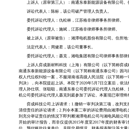
上诉人（原审第三人）：南通东泰新能源设备有限公司。
诉讼代表人：陈标，该公司破产管理人负责人。
委托诉讼代理人：仇松林，江苏格非律师事务所律师。
委托诉讼代理人：施斌，江苏格非律师事务所律师。
被上诉人（原审被告）：湘潭电机股份有限公司。住所地:
法定代表人：周健君，该公司董事长。
委托诉讼代理人：聂克，湘电集团有限公司律师事务部律
上诉人弈成新材料科技（上海）有限公司（以下简称弈成
南通东泰新能源设备有限公司（以下简称南通东泰公司）因与
权人代位权纠纷一案，不服湖南省高级人民法院（以下简称一审
判决），向本院提起上诉。本院于2020年5月7日立案后，
理人孙仕琪、张聪聪，南通东泰公司委托诉讼代理人仇松林、
机公司委托诉讼代理人聂克到庭参加了诉讼。本案现已审理终
弈成科技公司上诉请求：1.撤销一审判决第三项，改判
清偿责任的诉讼请求；2.判令本案二审的诉讼费用由湘潭电
到充分举证责任的情况下即判断湘潭电机公司与湘电风能公司财
开始的审计报告，而非仅提供2015年度至2017年度的财
位、预付账款往来单位、关联交易情况、财务报表附注等大量