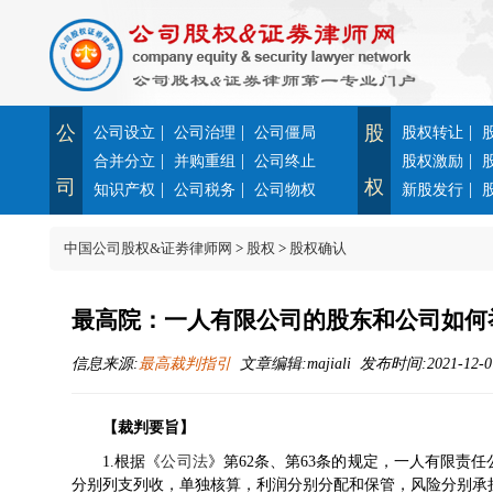
公
|
|
股
|
公司设立
公司治理
公司僵局
股权转让
|
|
|
合并分立
并购重组
公司终止
股权激励
司
权
|
|
|
知识产权
公司税务
公司物权
新股发行
中国公司股权&证劵律师网
>
股权
>
股权确认
最高院：一人有限公司的股东和公司如何
信息来源:
最高裁判指引
文章编辑:majiali 发布时间:2021-12-07
【裁判要旨】
1.根据《
公司法
》第62条、第63条的规定，一人有限责
分别列支列收，单独核算，利润分别分配和保管，风险分别承