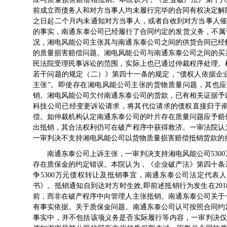
前成立而债务人和对方当事人均未履行完毕的合同有权决定解
之日起二个月内未通知对方当事人，或者自收到对方当事人催
的事实，南通东泰公司已经履行了合同约定的发货义务，不属
况，湘电风能公司主张其与南通东泰公司之间的供货合同已经
的质量损害赔偿问题。湘电风能公司与南通东泰公司之间的买
民法院受理民事诉讼的范围，实际上也已通过仲裁程序处理。
若干问题的规定（二）》第四十一条的规定，“债权人依据企
主张”。即使存在湘电风能公司主张的货物质量问题，其也
销。湘电风能公司欠付南通东泰公司的货款，已有相关证据予
科技公司已经变更诉讼请求，将其代位请求的债权直接归于
偿。如仲裁机构认定南通东泰公司的叶片存在质量问题应予赔
出抵销，其合法权利仍可在破产程序中获得救济。一审法院认
一审判决不支持湘电风能公司以货物质量损害赔偿抵销货款的
南通东泰公司上诉主张，一审判决支持湘电风能公司530
存在质保金的约定错误。本院认为，《企业破产法》第四十条
争5300万元债权转让及抵销事宜，南通东泰公司法定代表人
书》。抵销通知自到达对方时生效,即前述抵销行为发生在201
前，而非在破产程序中向管理人主张抵销。南通东泰公司关于
有事实依据。关于质保金问题。南通东泰公司认可按照合同约
事实中，并不包括该项义务是否实际履行等内容，一审判决仅