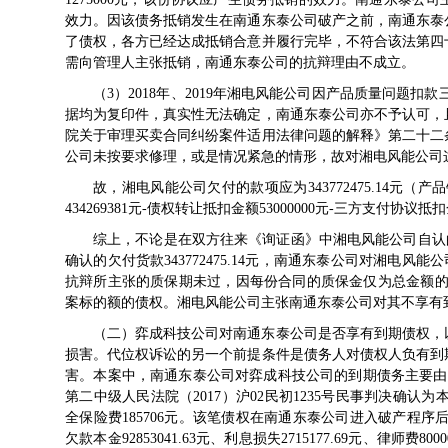
效力。因该债务抵销发生在南通东泰公司破产之前，南通东泰
了债权，各方已经达成抵销合意并履行完毕，不符合该法第四
需向管理人主张抵销，南通东泰公司的抗辩理由不成立。
（3）2018年、2019年湘电风能公司因产品质量问题扣款三
据均为复印件，真实性无法确定，南通东泰公司亦不予认可，
院关于审理买卖合同纠纷案件适用法律问题的解释》第二十二
公司未按要求修理，或是情况紧急的情形，故对湘电风能公司
故，湘电风能公司欠付的款项应为343772475.14元（产品销售
434269381元-债权转让抵扣金额53000000元-三方支付协议抵扣
综上，不论是在双方往来《询证函》中湘电风能公司自认的欠付
确认的欠付货款343772475.14元，南通东泰公司对湘电风能公
抗辩所主张的质保期未过，因每份合同的质保金仅为总金额的
案标的额的债权。湘电风能公司主张南通东泰公司对其不享有
（二）弈成科技公司对南通东泰公司是否享有到期债权，
损害。代位权诉讼的另一个前提条件是债务人对债权人负有到
害。本案中，南通东泰公司对弈成科技公司的到期债务主要由以
第二中级人民法院（2017）沪02民初1235号民事判决确认为本金
全保险费185706元。该笔债权在南通东泰公司进入破产程序后被
欠款本金92853041.63元、利息损失2715177.69元、律师费8