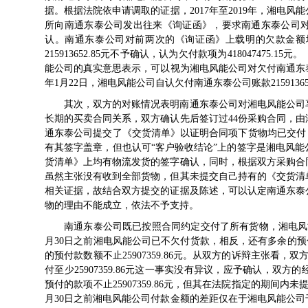
据。根据法院依申请调取的证据，2017年至2019年，湘电
所向南通东泰公司发出往来《询证函》，要求南通东泰公司
认。南通东泰公司对前两次的《询证函》上载明的欠款金额均
215913652.85元不予确认，认为欠付款项为41804747
能公司的真实意思表示，可以视为湘电风能公司对欠付南通东泰
年1月22日，湘电风能公司自认欠付南通东泰公司账款215913652
其次，双方的对账情况表明南通东泰公司对湘电风能公司享
长期的买卖合同关系，双方确认先后签订过44份采购合同，
通东泰公司提交了《交货清单》以证明合同项下货物均已交付
有其签字盖章，但也认可“客户验收结论”上的签字是湘电风
货清单》上均有物流发货的签字确认，同时，根据双方采购合
虽然主张没有收到全部货物，但其未提交自己持有的《交货清
相关证据，故结合双方提交的证据及陈述，可以认定南通东泰
物的理由不能成立，依法不予支持。
南通东泰公司既已按照合同约定交付了所有货物，湘电风能
月30日之前湘电风能公司已不欠付货款，相反，还有多余的预付款2
的预付款数额不止25907359.86元。从双方的诉辩主张看，
付至少25907359.86元这一事实没有异议，应予确认，
预付的款项不止25907359.86元，但其在法院指定的期间内
月30日之前湘电风能公司付款金额的差距仅在于湘电风能公司于2015