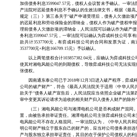
加倍债务利息3599047.57元，债权人会议暂未予确认。
产法院对迟延债务利息不予确认的生效法律文书，根据《最高
规定（三）》第三条关于“破产申请受理后，债务人欠缴款项
的迟延利息和劳动保险金的滞纳金，债权人作为破产债权申报
理前债务人欠缴款项的滞纳金，人民法院可以确认作为破产债权
务利息3599047.57元，一审法院可以确认为弈成科技公司享
款共计3537700元，有弈成科技公司的合同和发票为证，南通
3537700元+利息166709.15元）予以确认。
以上两笔债权合计103857382.04元，应确认为弈成
使其对湘电风能公司的到期债权，导致弈成科技公司无法实现
张债权。
因南通东泰公司已于2018年12月3日进入破产程序，弈
公司的破产财产”，符合《最高人民法院关于适用〈中华人民
款关于“债务人破产宣告后，人民法院应当依照企业破产法第
审中变更其诉讼请求为追收的相关财产归入债务人财产的除外
（三）湘电风能公司与湘潭电机公司是否构成财产混同
置，由被告承担举证责任。湘潭电机公司主张弈成科技公司未
电风能公司不存在人格混同。一审法院认为，《中华人民共和
明公司财产独立于股东自己的财产的，应当对公司债务承担连
产与股东独立承担举证责任，其目的在于保护公司债权人的利