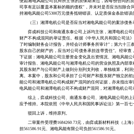
便如湘电风能公司抗辩所主张的质保期未过，因每份合同的质
司享有足以覆盖本案标的额的债权”，并未对是否应当扣除合
持湘电风能公司5300万元债务抵销错误、认定质保金条款错
（三）湘潭电机公司是否应当对湘电风能公司的案涉债务
弈成科技公司和南通东泰公司上诉均主张，湘潭电机公司
财产不构成混同的举证责任。根据《中华人民共和国公司法》
了时编制财务会计报告，并经会计师事务所审计”；第六十三
股东自己的财产的，应当对公司债务承担连带责任”。经审查
下证据：湘电风能公司注册资金变化及出资情况、湘电风能公
审计报告、湘电风能公司与湘潭电机公司的营业执照及内部章
其股东财产与公司财产上做到分别列支列收，单独核算，利润
离。本案中，股东和公司承担了公司财产和股东财产独立的初
能公司和湘潭电机公司构成财产混同的任何证据，亦未指出审
电风能公司和湘潭电机公司不构成财产混同，对湘潭电机公司
综上，弈成科技公司、南通东泰公司、湘电风能公司的上
应予维持。本院依照《中华人民共和国民事诉讼法》第一百七
驳回上诉，维持原判。
二审案件受理费1684260.73元，由弈成新材料科技（上海
担561586.91元、湘电风能有限公司负担561586.91元。