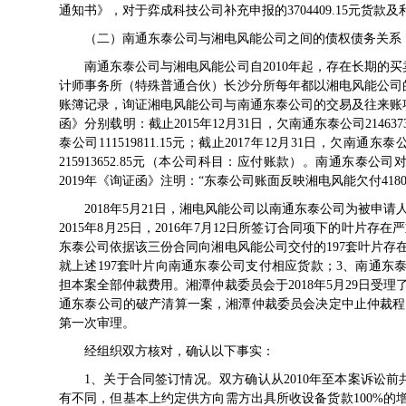
通知书》，对于弈成科技公司补充申报的3704409.15元货款
（二）南通东泰公司与湘电风能公司之间的债权债务关系
南通东泰公司与湘电风能公司自2010年起，存在长期的买卖
计师事务所（特殊普通合伙）长沙分所每年都以湘电风能公司
账簿记录，询证湘电风能公司与南通东泰公司的交易及往来账
函》分别载明：截止2015年12月31日，欠南通东泰公司21463
泰公司111519811.15元；截止2017年12月31日，欠南通东泰
215913652.85元（本公司科目：应付账款）。南通东泰公
2019年《询证函》注明：“东泰公司账面反映湘电风能欠付418047
2018年5月21日，湘电风能公司以南通东泰公司为被申请
2015年8月25日，2016年7月12日所签订合同项下的叶
东泰公司依据该三份合同向湘电风能公司交付的197套叶片存
就上述197套叶片向南通东泰公司支付相应货款；3、南通东泰
担本案全部仲裁费用。湘潭仲裁委员会于2018年5月29日受理
通东泰公司的破产清算一案，湘潭仲裁委员会决定中止仲裁程序
第一次审理。
经组织双方核对，确认以下事实：
1、关于合同签订情况。双方确认从2010年至本案诉讼
有不同，但基本上约定供方向需方出具所收设备货款100%的