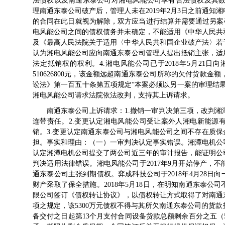
法债权以及南通东泰公司对湘电风能公司享有合法债权及其数额的
理南通东泰公司破产后，管理人未在2019年2月3日之前通
的合同在此日就视为解除，双方应当进行结算并需要通过另案
电风能公司之间的债权债务并未确定，不能适用《中华人民共
及《最高人民法院关于适用〈中华人民共和国企业破产法〉若
认为湘电风能公司应向南通东泰公司管理人提出抵销主张，适
法定抵销权的权利。4.湘电风能公司已于2018年5月21
510626800元，该金额远超南通东泰公司所称的欠付货款
讼法》第一百五十条第五项规定“本案必须以另一案的审理结
湘电风能公司请求法院依法改判，支持其上诉请求。
南通东泰公司上诉请求：1.撤销一审判决第三项，改判
连带责任。2.变更认定湘电风能公司受让案外人湘电新能源有
销。3.变更认定南通东泰公司与湘电风能公司之间不存在质保
担。事实和理由：（一）一审判决认定事实错误。湘潭电机公
认定湘潭电机公司提交了两公司近三年的审计报告，能证明公
判决适用法律错误。湘电风能公司于2017年9月开始停产，
通东泰公司主张到期债权。弈成科技公司于2018年4月28
财产采取了保全措施。2018年5月18日，在明知南通东泰
限公司签订《债权转让协议》，以债权转让方式取得了对南通东
项之规定，该5300万元债权不得与其所欠南通东泰公司的货款
备交付之日起第13个月支付合同设备货款总额剩余百分之五（