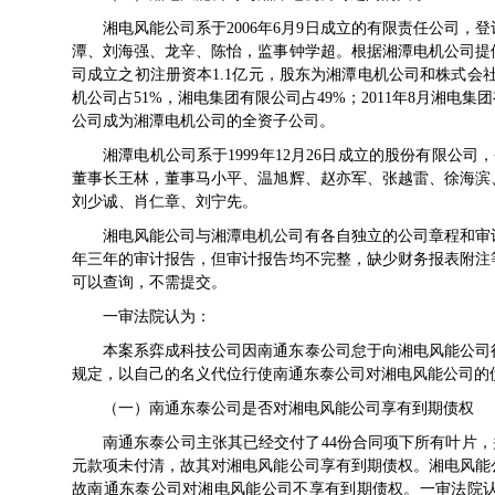
湘电风能公司系于2006年6月9日成立的有限责任公司，
潭、刘海强、龙辛、陈怡，监事钟学超。根据湘潭电机公司提
司成立之初注册资本1.1亿元，股东为湘潭电机公司和株式会社原
机公司占51%，湘电集团有限公司占49%；2011年8月湘电集
公司成为湘潭电机公司的全资子公司。
湘潭电机公司系于1999年12月26日成立的股份有限公
董事长王林，董事马小平、温旭辉、赵亦军、张越雷、徐海滨
刘少诚、肖仁章、刘宁先。
湘电风能公司与湘潭电机公司有各自独立的公司章程和审计报
年三年的审计报告，但审计报告均不完整，缺少财务报表附注
可以查询，不需提交。
一审法院认为：
本案系弈成科技公司因南通东泰公司怠于向湘电风能公司
规定，以自己的名义代位行使南通东泰公司对湘电风能公司的
（一）南通东泰公司是否对湘电风能公司享有到期债权
南通东泰公司主张其已经交付了44份合同项下所有叶片，并全
元款项未付清，故其对湘电风能公司享有到期债权。湘电风能
故南通东泰公司对湘电风能公司不享有到期债权。一审法院